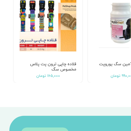
آمین سگ یوروپت
قلاده چاپی ترون پت پلاس
ق
مخصوص سگ
KG
990,0
تومان
165,000
تومان