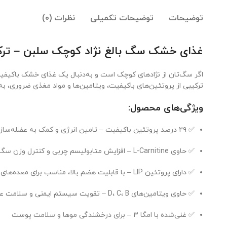
توضیحات
توضیحات تکمیلی
نظرات (0)
غذای خشک سگ بالغ نژاد کوچک سلبن – ترکی
اگر سگ‌تان از نژادهای کوچک است و به‌دنبال یک غذای خشک باکیف
ترکیبی از پروتئین‌های باکیفیت، ویتامین‌ها و مواد مغذی ضروری، ب
ویژگی‌های محصول:
✅ ۲۹ درصد پروتئین باکیفیت – تامین انرژی و کمک به عضله‌سازی
✅ حاوی L-Carnitine – افزایش متابولیسم چربی و کنترل وزن سگ‌های بالغ
✅ دارای پروتئین LIP – با قابلیت هضم بالا، مناسب برای معده‌های حساس
✅ حاوی ویتامین‌های D، C، B – تقویت سیستم ایمنی و سلامت عمومی بدن
✅ غنی‌شده با امگا ۳ – برای درخشندگی موها و سلامت پوست