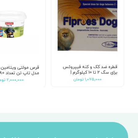
قطره ضد کک و کنه فیپروئس
قرص مولتی ویتامین 
برای سگ 2 تا 10 کیلوگرم |
مدل تاپ تن تعداد 180 عددی
Fiproes Dog 2-10 KG
1,075,000
تومان
2,000,000
توم