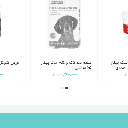
سگ بیفار
قلاده ضد کک و کنه سگ بیفار
قرص گلوکز
65 سانتی
ان
1,620,000
تومان
00