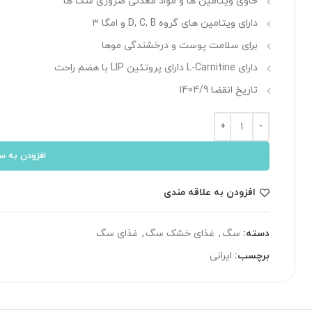
حاوی ویتامین ها و مواد معدنی ضروری سگ ها
دارای ویتامین های گروه D, C, B و امگا ۳
برای سلامت پوست و درخشندگی موها
دارای L-Carnitine دارای پروتئین LIP با هضم راحت
تاریخ انقضا 1404/9
افزودن به س
افزودن به علاقه مندی
دسته:
سگ
,
غذای خشک سگ
,
غذای سگ
برچسب:
ایرانی