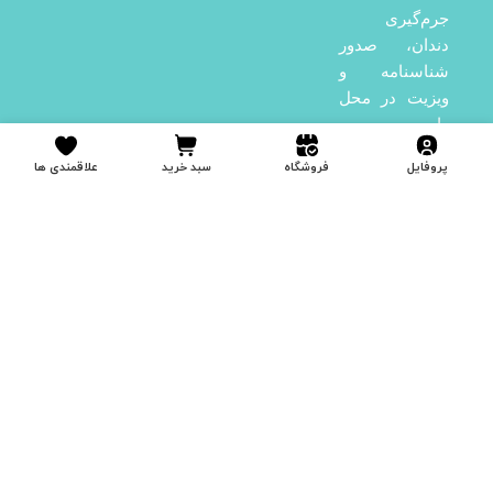
جرم‌گیری
دندان، صدور
شناسنامه و
ویزیت در محل
را به
مراجعه‌کنندگان
پروفایل
فروشگاه
سبد خرید
علاقمندی ها
ارائه می‌دهد. در
کنار این خدمات
درمانی،
پت‌شاپ دکتر
طالقانی
به‌عنوان اولین
پت‌شاپ رسمی
آستانه‌اشرفیه
نیز فعالیت دارد
و با ارائه انواع
خوراک و مکمل،
اسباب‌بازی،