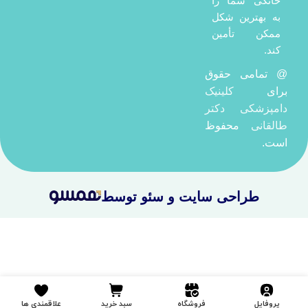
خانگی شما را
به بهترین شکل
ممکن تأمین
کند.
@ تمامی حقوق
برای
کلینیک
دامپزشکی دکتر
طالقانی
محفوظ
است.
طراحی سایت
و سئو توسط
سرلاک
در انبار موجود نمی
115,000
تومان
باشد
ققنوس
پروفایل
فروشگاه
سبد خرید
علاقمندی ها