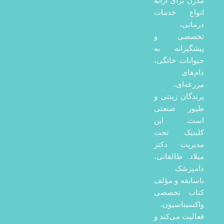
مدرن برای ارائه
انواع خدمات
درمانی،
تخصصی و
پیشگیرانه به
حیوانات خانگی،
دام‌های
مزرعه‌ای،
پرندگان زینتی و
طیور صنعتی
است. این
کلینیک تحت
مدیریت دکتر
میلاد طالقانی،
دامپزشک
باسابقه و مؤلف
کتاب تخصصی
واکسیناسیون،
فعالیت می‌کند و